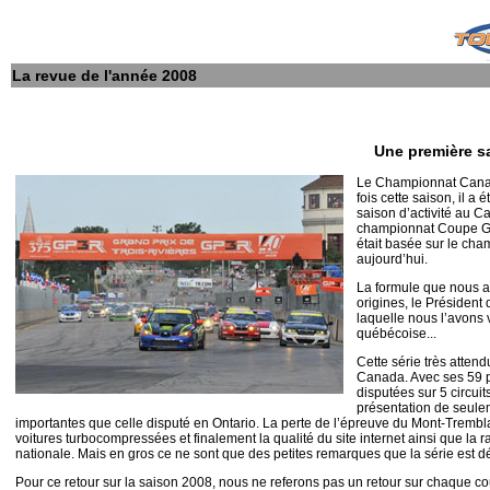
La revue de l'année 2008
Une première s
Le Championnat Canadi
fois cette saison, il 
saison d’activité au C
championnat Coupe Gul
était basée sur le ch
aujourd’hui.
La formule que nous a
origines, le Président
laquelle nous l’avons 
québécoise...
Cette série très atten
Canada. Avec ses 59 pi
disputées sur 5 circuit
présentation de seule
importantes que celle disputé en Ontario. La perte de l’épreuve du Mont-Tremblan
voitures turbocompressées et finalement la qualité du site internet ainsi que la 
nationale. Mais en gros ce ne sont que des petites remarques que la série est d
Pour ce retour sur la saison 2008, nous ne referons pas un retour sur chaque cou