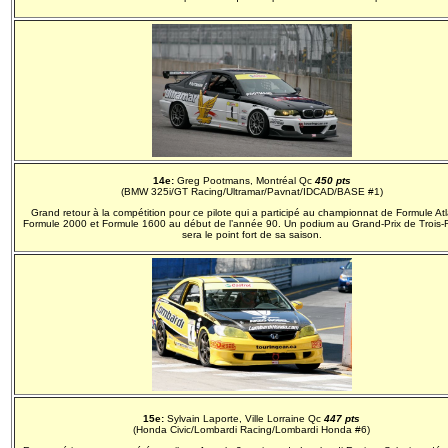
14e:
Greg Pootmans, Montréal Qc
450 pts
(BMW 325i/GT Racing/Ultramar/Pavnat/IDCAD/BASE #1)
Grand retour à la compétition pour ce pilote qui a participé au championnat de Formule Atl
Formule 2000 et Formule 1600 au début de l’année 90. Un podium au Grand-Prix de Trois-R
sera le point fort de sa saison.
15e:
Sylvain Laporte, Ville Lorraine Qc
447 pts
(Honda Civic/Lombardi Racing/Lombardi Honda #6)