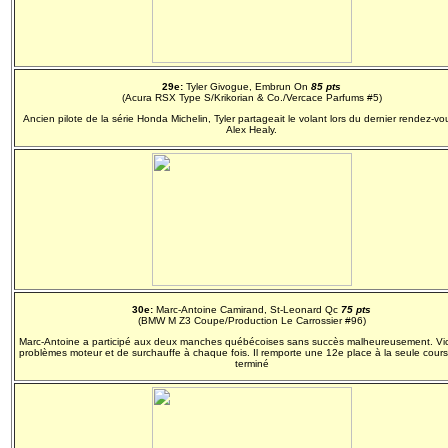
29e:
Tyler Givogue, Embrun On
85 pts
(Acura RSX Type S/Krikorian & Co./Vercace Parfums #5)
Ancien pilote de la série Honda Michelin, Tyler partageait le volant lors du dernier rendez-v
Alex Healy.
30e:
Marc-Antoine Camirand, St-Leonard Qc
75 pts
(BMW M Z3 Coupe/Production Le Carrossier #96)
Marc-Antoine a participé aux deux manches québécoises sans succès malheureusement. Vi
problèmes moteur et de surchauffe à chaque fois. Il remporte une 12e place à la seule course
terminé