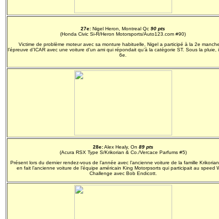
27e:
Nigel Heron, Montreal Qc
90 pts
(Honda Civic Si-R/Heron Motorsports/Auto123.com #90)
Victime de problème moteur avec sa monture habituelle, Nigel a participé à la 2e manch
l’épreuve d’ICAR avec une voiture d’un ami qui répondait qu’à la catégorie ST. Sous la pluie, i
6e.
28e:
Alex Healy, On
89 pts
(Acura RSX Type S/Krikorian & Co./Vercace Parfums #5)
Présent lors du dernier rendez-vous de l’année avec l’ancienne voiture de la famille Krikorian
en fait l’ancienne voiture de l’équipe américain King Motorpsorts qui participait au speed 
Challenge avec Bob Endicott.