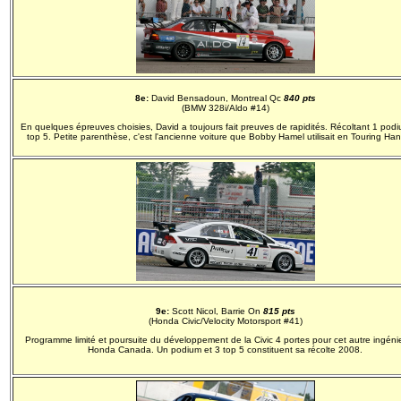
8e:
David Bensadoun, Montreal Qc
840 pts
(BMW 328i/Aldo #14)
En quelques épreuves choisies, David a toujours fait preuves de rapidités. Récoltant 1 podi
top 5. Petite parenthèse, c'est l'ancienne voiture que Bobby Hamel utilisait en Touring Ha
9e:
Scott Nicol, Barrie On
815 pts
(Honda Civic/Velocity Motorsport #41)
Programme limité et poursuite du développement de la Civic 4 portes pour cet autre ingéni
Honda Canada. Un podium et 3 top 5 constituent sa récolte 2008.