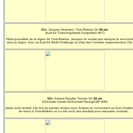
31e:
Jacques Deshaies, Trois-Rivieres Qc
68 pts
(Audi A4 Turbo/Ingolstadt Compétition #27)
Pilote-journaliste de la région de Trois-Rivières, Jacques ne voulait pas manquer le seul ren
dans la région. Avec sa Audi A4 World Challenge ex-Chip Herr il termine respectivement 15e 
32e:
Andrew Danyliw, Toronto On
56 pts
(Chevrolet Cobalt SS/Schmidt Racing/C&P #38)
Après avoir terminé 13e lors du premier rendez-vous, Andrew se concentrant au Koni Challeng
de retour à Trois-Rivières où il a été exclu des résultats pour mauvaise conduite…