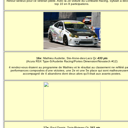
Retour sérieux pour ce vétéran pilote. Avec la 2e voiture du Lombardi Racing, Sylvain a déc
top 10 en 8 participations.
16e:
Mathieu Audette, Ste-Anne-des-Lacs Qc
433 pts
(Acura RSX Type-S/Audette Racing/Portes Dimension/Novatech #12)
4 rendez-vous étaient au programme de Mathieu et le résultat au classement ne reflété p
performances composées d’une victoires, une 2e et une 5e place qui sont malheureuse
accompagné de 4 abandons dont deux alors qu’il était aux avants postes.
17e:
Paul Dargis, Trois-Rivieres Qc
341 pts