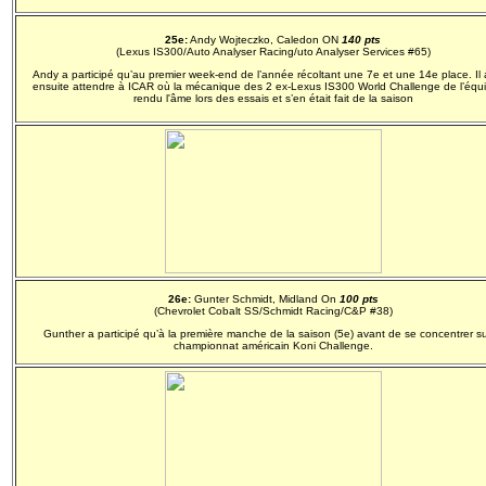
25e:
Andy Wojteczko, Caledon ON
140 pts
(Lexus IS300/Auto Analyser Racing/uto Analyser Services #65)
Andy a participé qu’au premier week-end de l’année récoltant une 7e et une 14e place. Il a
ensuite attendre à ICAR où la mécanique des 2 ex-Lexus IS300 World Challenge de l’équi
rendu l'âme lors des essais et s’en était fait de la saison
26e:
Gunter Schmidt, Midland On
100 pts
(Chevrolet Cobalt SS/Schmidt Racing/C&P #38)
Gunther a participé qu’à la première manche de la saison (5e) avant de se concentrer su
championnat américain Koni Challenge.