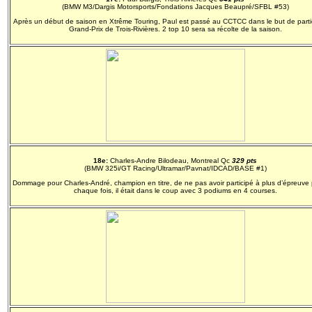
(BMW M3/Dargis Motorsports/Fondations Jacques Beaupré/SFBL #53)
Après un début de saison en Xtrême Touring, Paul est passé au CCTCC dans le but de parti
Grand-Prix de Trois-Rivières. 2 top 10 sera sa récolte de la saison.
18e:
Charles-Andre Bilodeau, Montreal Qc
329 pts
(BMW 325i/GT Racing/Ultramar/Pavnat/IDCAD/BASE #1)
Dommage pour Charles-André, champion en titre, de ne pas avoir participé à plus d’épreuve 
chaque fois, il était dans le coup avec 3 podiums en 4 courses.