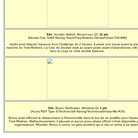
33e:
Jocelyn Hebert, Becancour, QC
11 pts
(Honda Civic Si/89 Racing Team/Trois-Rivieres Honda/Chem-TVA #98)
Après avoir disputé l’épreuve Koni Challenge de 2 heures, à peine une heure avant la pr
manche du Trois-Rivières. La Civic de Jocelyn était au avant poste avant d’abandonner, elle
tenu le coup ce cette double épreuve.
34e:
Bruno Desfosses, Montreal Qc
1 pts
(Acura RSX Type S/Technocraft Racing/Technocraft/Insta-Mix #18)
Bruno avait effectué le déplacement à Shannonville dans le but de se qualifier pour l’épre
Trois-Rivières. Malheureusement, il pleuvait et aucun pneu pluies officiel n’était disponible 
organisateurs. Résultat, Bruno a connu un gros accident qui a mis un terme à sa saiso