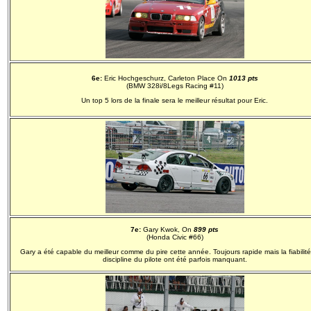
6e:
Eric Hochgeschurz, Carleton Place On
1013 pts
(BMW 328i/8Legs Racing #11)
Un top 5 lors de la finale sera le meilleur résultat pour Eric.
7e:
Gary Kwok, On
899 pts
(Honda Civic #66)
Gary a été capable du meilleur comme du pire cette année. Toujours rapide mais la fiabilité
discipline du pilote ont été parfois manquant.