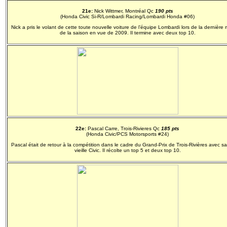
21e:
Nick Wittmer, Montréal Qc
190 pts
(Honda Civic Si-R/Lombardi Racing/Lombardi Honda #06)
Nick a pris le volant de cette toute nouvelle voiture de l’équipe Lombardi lors de la dernièr
de la saison en vue de 2009. Il termine avec deux top 10.
22e:
Pascal Carre, Trois-Rivieres Qc
185 pts
(Honda Civic/PCS Motorsports #24)
Pascal était de retour à la compétition dans le cadre du Grand-Prix de Trois-Rivières avec 
vieille Civic. Il récolte un top 5 et deux top 10.