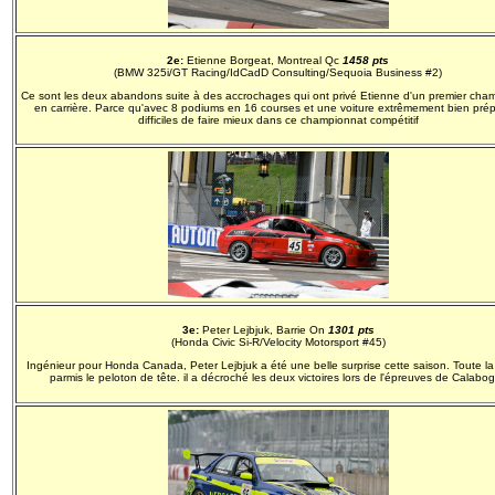
2e:
Etienne Borgeat, Montreal Qc
1458 pts
(BMW 325i/GT Racing/IdCadD Consulting/Sequoia Business #2)
Ce sont les deux abandons suite à des accrochages qui ont privé Etienne d'un premier cha
en carrière. Parce qu'avec 8 podiums en 16 courses et une voiture extrêmement bien pré
difficiles de faire mieux dans ce championnat compétitif
3e:
Peter Lejbjuk, Barrie On
1301 pts
(Honda Civic Si-R/Velocity Motorsport #45)
Ingénieur pour Honda Canada, Peter Lejbjuk a été une belle surprise cette saison. Toute la
parmis le peloton de tête. il a décroché les deux victoires lors de l'épreuves de Calabog