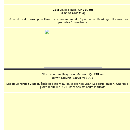
23e:
David Pratte, On
180 pts
(Honda Civic #34)
Un seul rendez-vous pour David cette saison lors de l’épreuve de Calabogie. Il termine deu
parmi les 10 meilleurs.
24e:
Jean-Luc Bergeron, Montréal Qc
175 pts
(BMW 328i/Fondation Mira #77)
Les deux rendez-vous québécois étaient au calendrier de Jean-Luc cette saison. Une 6e et
place recueilli à ICAR sont ses meilleurs résultats.