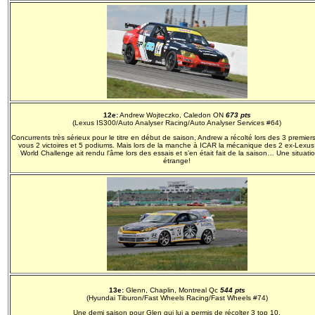
12e:
Andrew Wojteczko, Caledon ON
673 pts
(Lexus IS300/Auto Analyser Racing/Auto Analyser Services #64)
Concurrents très sérieux pour le titre en début de saison, Andrew a récolté lors des 3 premier
vous 2 victoires et 5 podiums. Mais lors de la manche à ICAR la mécanique des 2 ex-Lexu
World Challenge ait rendu l'âme lors des essais et s’en était fait de la saison… Une situatio
étrange!
13e:
Glenn, Chaplin, Montreal Qc
544 pts
(Hyundai Tiburon/Fast Wheels Racing/Fast Wheels #74)
Une demi saison pour Glen qui lui a permis de récolter 3 top 10.