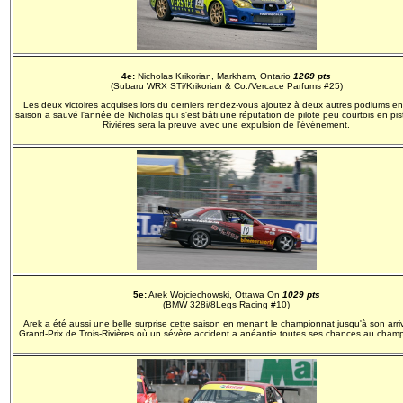
4e:
Nicholas Krikorian, Markham, Ontario
1269 pts
(Subaru WRX STi/Krikorian & Co./Vercace Parfums #25)
Les deux victoires acquises lors du derniers rendez-vous ajoutez à deux autres podiums en
saison a sauvé l'année de Nicholas qui s'est bâti une réputation de pilote peu courtois en pist
Rivières sera la preuve avec une expulsion de l'événement.
5e:
Arek Wojciechowski, Ottawa On
1029 pts
(BMW 328i/8Legs Racing #10)
Arek a été aussi une belle surprise cette saison en menant le championnat jusqu'à son arr
Grand-Prix de Trois-Rivières où un sévère accident a anéantie toutes ses chances au cham