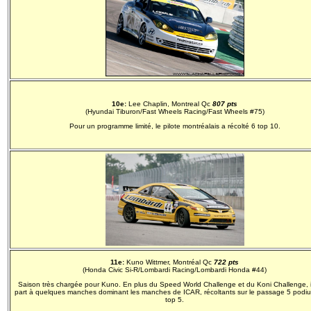
10e:
Lee Chaplin, Montreal Qc
807 pts
(Hyundai Tiburon/Fast Wheels Racing/Fast Wheels #75)
Pour un programme limité, le pilote montréalais a récolté 6 top 10.
11e:
Kuno Wittmer, Montréal Qc
722 pts
(Honda Civic Si-R/Lombardi Racing/Lombardi Honda #44)
Saison très chargée pour Kuno. En plus du Speed World Challenge et du Koni Challenge, il
part à quelques manches dominant les manches de ICAR, récoltants sur le passage 5 podiu
top 5.