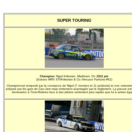
SUPER TOURING
Champion:
Nigel Krikorian, Markham, On
1511 pts
(Subaru WRX STi/Krikorian & Co./Vercace Parfums #52)
Championnat remporté par la constance de Nigel (7 victoires et 11 podiums) et une voituretr
préparé par les gars de Can-Jam mais nettement avantagée par le règlement. La preuve est 
domination à Trois-Rivières face à des pilotes nettement plus rapide que lui à armes éga