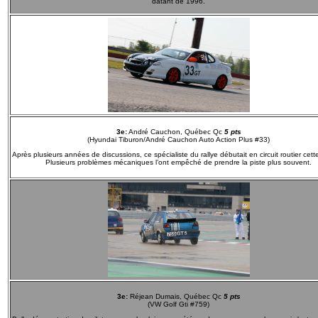
datant de 1996.
3e:
André Cauchon, Québec Qc
5 pts
(Hyundai Tiburon/André Cauchon Auto Action Plus #33)
Après plusieurs années de discussions, ce spécialiste du rallye débutait en circuit routier cet
Plusieurs problèmes mécaniques l’ont empêché de prendre la piste plus souvent.
3e:
Réjean Dumais, Québec Qc
5 pts
(VW Golf Gti #759)