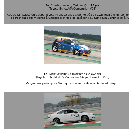
3e:
Charles Leclerc, Québec Qc
175 pts
(Toyota Echo/JMA Compétition #98)
Recrue l'an passé en Coupe Toyota Pirelli, Charles a démontré qu'il avait bien évolué comme
décrochant deux victoires à Calabogie et une de catégorie au Sundown Continental à I
5e:
Marc Veilleux, St-Hyacinthe Qc
107 pts
(Toyota Echo/Mark IV Automotive/Unipro Daniel L. #26)
Programme partiel pour Marc qui inscrit un podium à Sanair et 5 top 5.