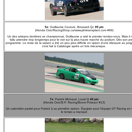
5e:
Guillaume Couture, Brossard Qc
99 pts
(Honda Civic/RacingShop.ca/www.jdmtransplant.com #69)
Un des artisans derrières se championnat, Guillaume a raté le premier rendez-vous. Mais il 
fallu attendre trop longtemps pour le voir sur la plus haute marche du podium. Dès son pr
programme. Le reste de la saison a été un peu plus difficile en raison d'une blessure au poign
s'est fait à Calabogie après un bris mécanique.
7e:
Patrick Michaud, Laval Q
49 pts
(Honda Civic/B.P. Racing/Boom Poteau! #13)
Un calendrier partiel pour Patrick à sa première saison. Équipier pour l’équipe GT Racing e
le temps a manqué