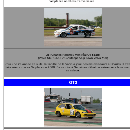
compte les nombres d’adversaires…
3e:
Charles Hammer, Montréal Qc
68pts
(Volvo S60 GT/CHAG Autosport/Up Town Volvo #90)
Pour une 2e année de suite, la fiabilité de la Volvo a joué des mauvais tours à Charles. Il s’at
faire mieux que sa 3e place de 2008. Sa victoire à Sanair en début de saison sera le moment
sa saison.
GT3