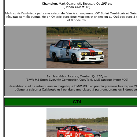
Champion:
Mark Gawronski, Brossard Qc
195 pts
(Honda Civic #118)
Mark a pris l’ambitieux pari cette saison de faire le championnat GT Sprint Québécois et Onta
résultats sont éloquents, 6e en Ontario avec deux victoires et champion au Québec avec 3 v
et 8 podiums.
3e:
Jean-Marc Alcaraz, Quebec Qc
100pts
(BMW M3 Sport Evo/JMA Competition/Gulf/Teklub/Mécanique Impor #99)
Jean-Marc était de retour dans sa magnifique BMW M3 Evo pour la première fois depuis 20
débute la saison à Calabogie et il est dans une classe à part remportant les 3 épreuve
GT4