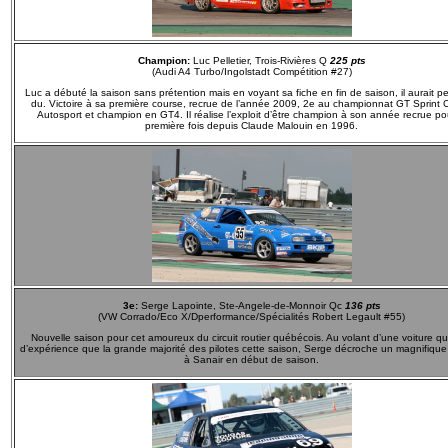
Champion:
Luc Pelletier, Trois-Rivières Q
225 pts
(Audi A4 Turbo/Ingolstadt Compétition #27)
Luc a débuté la saison sans prétention mais en voyant sa fiche en fin de saison, il aurait pe
du. Victoire à sa première course, recrue de l’année 2009, 2e au championnat GT Sprint
Autosport et champion en GT4. Il réalise l’exploit d’être champion à son année recrue po
première fois depuis Claude Malouin en 1996.
3e:
Serge Lapointe, Ste-Angele-de-Monnoir Qc
136 pts
(VW Corrado/Eco X/Dperformance/Spécialités Robert Legault #55)
Nouvelle saison pour cet amoureux du circuit routier québécois. Au volant d’une voiture qu
d’expérience que la grande majorité des pilotes cette saison, Serge décroche un magnifiqu
à Sanair en début de saison.