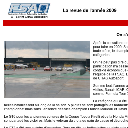
llllll
La revue de l'année 2009
GT Sprint CHAG Autosport
On s’
Après la cessation des
pour faire en 2009. S
toute pièce, le champi
catégories.
On ne peut pas dire que
participation n’a cesse
contexte économique q
l’équipe de la FSAQ. 
de CHAG Autosport.
Somme tout, l’année a 
visités, Sanair, ICAR, 
comme Formula Tour 160
La catégorie qui a été
belles batailles tout au long de la saison. 5 pilotes se sont partagés les honneu
championnat mais sans l’absence des vice-champion Francis Marleau et David Goss
Le GT6 pour les anciennes voitures de la Coupe Toyota Pirelli et de la Honda Mi
sont partagé les victoires. Mais le vétéran du trio a eu gain de cause et décroch