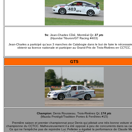
9e:
Jean-Charles Côté, Montréal Qc
37 pts
(Hyundai Tiburon/GT Racing #403)
Jean-Charles a participé qu’aux 3 manches de Calabogie dans le but de faire le nécessair
obtenir sa licence nationale et participer au Grand-Prix de Trois-Rivières en CCTCC.
GT5
Champion:
Denis Rousseau, Trois-Rivières Qc
174 pts
(Mazda Protégé/Tradition Portes & Fenêtres #15)
Première saison et premier championnat pour Denis qui pilotait une très bonne voiture v
championne du CCTCC. Malheureusement il a été opposé à peu de concurrents dans sa cat
Ce qui ne l’empêche pas de rejoindre Luc Pelletier a égalisé la performance de Claude Ma