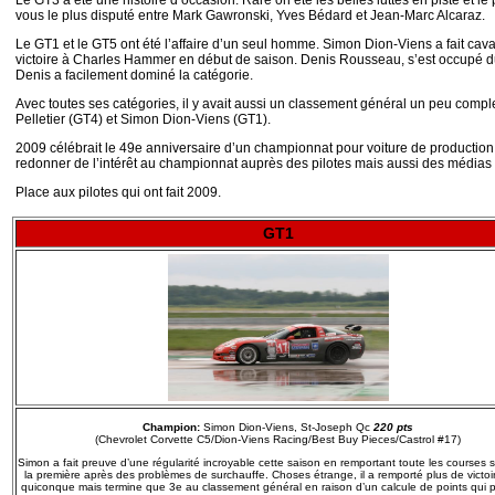
Le GT3 a été une histoire d’occasion. Rare on été les belles luttes en piste et l
vous le plus disputé entre Mark Gawronski, Yves Bédard et Jean-Marc Alcaraz.
Le GT1 et le GT5 ont été l’affaire d’un seul homme. Simon Dion-Viens a fait cava
victoire à Charles Hammer en début de saison. Denis Rousseau, s’est occupé d
Denis a facilement dominé la catégorie.
Avec toutes ses catégories, il y avait aussi un classement général un peu com
Pelletier (GT4) et Simon Dion-Viens (GT1).
2009 célébrait le 49e anniversaire d’un championnat pour voiture de production a
redonner de l’intérêt au championnat auprès des pilotes mais aussi des médias q
Place aux pilotes qui ont fait 2009.
GT1
Champion:
Simon Dion-Viens, St-Joseph Qc
220 pts
(Chevrolet Corvette C5/Dion-Viens Racing/Best Buy Pieces/Castrol #17)
Simon a fait preuve d’une régularité incroyable cette saison en remportant toute les courses 
la première après des problèmes de surchauffe. Choses étrange, il a remporté plus de victo
quiconque mais termine que 3e au classement général en raison d’un calcule de points qui 