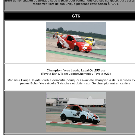
Belle démonstration de pilotage sous la pluie pour vétéran des courses sur glace, qui s'est ar
rapidement lors de son unique présence cette saison à ICAR.
GT6
Champion:
Yves Legris, Laval Qc
255 pts
(Toyota Echo/Team Legris/Chomedey Toyota #23)
Monsieur Coupe Toyota Pirelli a démontré pourquoi il avait été champion à deux reprises a
petites Echo. Yves récolte 5 victoires et obtient son 5e championnat en carrière.