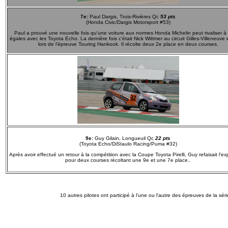
7e:
Paul Dargis, Trois-Rivières Qc
53 pts
(Honda Civic/Dargis Motorsport #53)
Paul a prouvé une nouvelle fois qu'une voiture aux normes Honda Michelin peut rivaliser à
égales avec les Toyota Echo. La dernière fois c'était Nick Wittmer au circuit Gilles-Villeneuve
lors de l'épreuve Touring Hankook. Il récolte deux 2e place en deux courses.
9e:
Guy Gilain, Longueuil Qc
22 pts
(Toyota Echo/DiStaulo Racing/Puma #32)
Après avoir effectué un retour à la compétition avec la Coupe Toyota Pirelli, Guy refaisait l'e
pour deux courses récoltant une 9e et une 7e place..
10 autres pilotes ont participé à l'une ou l'autre des épreuves de la sér