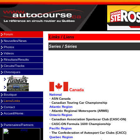
Forum
Nouvelles/News
Photos
Videos
Résultats/Results
Circuits/Tracks
Chroniques
Boutique
Liens/Links
Contact
Accueil/Home
Partenaires/Partners