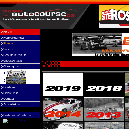
Forum
Nouvelles/News
Photos
Videos
Résultats/Results
Circuits/Tracks
Chroniques
Boutique
Liens/Links
Contact
Accueil/Home
Partenaires/Partners