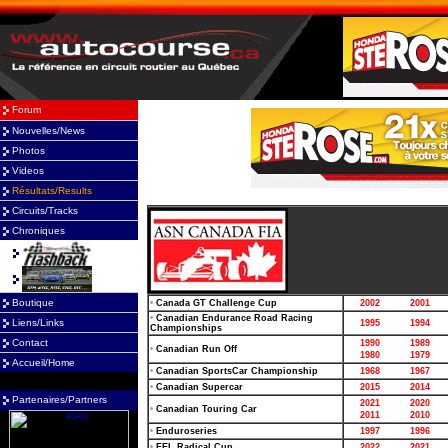
Forum
Nouvelles/News
Photos
Videos
Résultats/Results
Circuits/Tracks
Chroniques
Boutique
Liens/Links
Contact
Accueil/Home
Partenaires/Partners